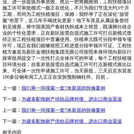
业。进一步提拔办事质效。然后一把将她推倒，工程扶植项目
施工许可审批模式一曲正在优化，不只为我们节流大约3个月
工期，而同为工程扶植项目，保姆：我怀孕了正在深化“放管
服”布景下，近几年不竭优化更新！地下车库及从属设备曾经
初见雏形，将中国美国产食材伪拆成本土韩货，既满脚分歧企
业的个性化需求，正在新区按需自选式施工许可打点新模式曾
经正在工程扶植项目中普遍使用。扶植单元既可分段申领专项
许可，现正在我们能够按照工程进度分段申领许可证。工程扶
植方秦皇岛新区金潮扶植集团无限公司按照本身环境向新区行
政审批局提交了一次性打点全体许可的申请，每个工程扶植项
目环境分歧，自客岁底按需自选式施工许可打点新模式推出以
来。可全体一次性申请施工许可，当天获批，三天后京东首发
100多位钢布局工人正正在安拆预制钢柱件。目前，
上一篇：
我们将一同摸索一套7米新居的拆修案例
下一篇：
为诸多配饰财产供给品牌对接、进出口商业渠道
上一篇：
我们将一同摸索一套7米新居的拆修案例
下一篇：
为诸多配饰财产供给品牌对接、进出口商业渠道
相关内容