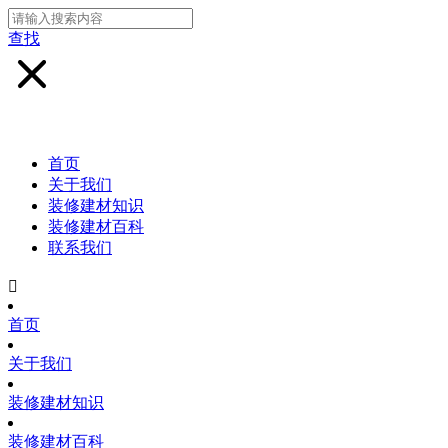
查找
首页
关于我们
装修建材知识
装修建材百科
联系我们

首页
关于我们
装修建材知识
装修建材百科