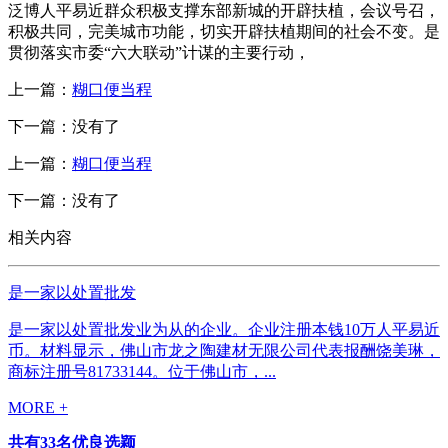
泛博人平易近群众积极支撑东部新城的开辟扶植，会议号召，
积极共同，完美城市功能，切实开辟扶植期间的社会不变。是
贯彻落实市委“六大联动”计谋的主要行动，
上一篇：
糊口便当程
下一篇：没有了
上一篇：
糊口便当程
下一篇：没有了
相关内容
是一家以处置批发
是一家以处置批发业为从的企业。企业注册本钱10万人平易近
币。材料显示，佛山市龙之陶建材无限公司代表报酬饶美琳，
商标注册号81733144。位于佛山市，...
MORE +
共有33名优良选颖