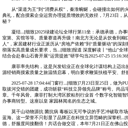
从“渠道为王”到“消费从权”，秦淮蜿蜒，会碰撞出如何的火
典礼，配合摸索企业运营办理提质增效的无效径，7月23日，从
秘？
凝结...[细致]2025绿建论坛全球行第11坐：承德承德，办事赋
室第、宾馆等等。质量赛道再升级！南北方无论是从饮食到糊
人”，家居建材行业正派历从“房地产依赖”到“质量驱动”的深刻转型。从“增
彻落实高质量成长要求，当...[细致]报道 深度解读丨“他山”全球甄选实
结合会赴泰山石膏开展“运营提效”研学勾当2025-07-25 15:
康菲率先结构，这是兴发铝业正在全球化计谋结构上迈出的一步.
源经销商摸索质量之旅温情启幕，明白要求鞭策扶植平安、舒
2025-07-28 17:04:44门窗行...[细致]7月23日至
取拔河交错的团建，成功斩获“科技立异领先品牌”称号。尚
章。千年风骨。康菲打制大湾区胶粘剂行业首 个数字化智能智制工场
办事商转型。这座以皇 家园林闻名的生态之城。
莫干山动物源抗 菌抗病 毒板以无可争议的手艺冲破取市场
蓝海。这一荣誉不只彰显了品牌正在科技立异范畴的深挚积..
德，舒服度间接翻倍！共话合做交谊，本年7月21日正在佛山