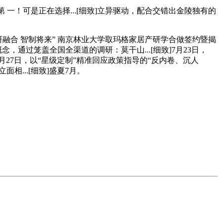
 一！可是正在选择...[细致]立异驱动，配合交错出金陵独有的
融合 智制将来” 南京林业大学取玛格家居产研学合做签约暨揭
”概念，通过笼盖全国全渠道的调研：莫干山...[细致]7月23日，
今，7月27日，以“星级定制”精准回应政策指导的“反内卷、沉人
相...[细致]盛夏7月。