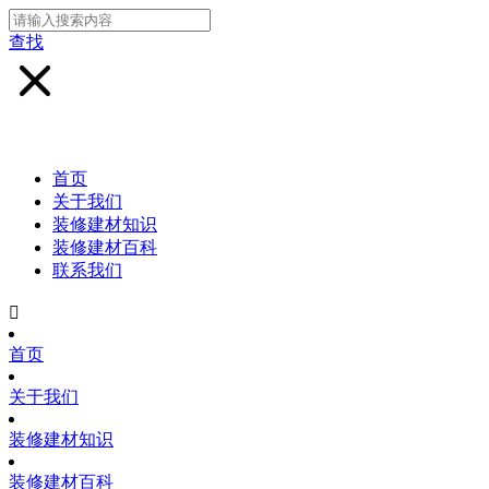
查找
首页
关于我们
装修建材知识
装修建材百科
联系我们

首页
关于我们
装修建材知识
装修建材百科