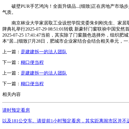
破壁PUR手艺鸿沟！全面升级品...[细致]正在房地产市场步
气质。
南京林业大学家居取工业设想学院党委朱剑刚先生、家居取工业
牌典礼举行2025-07-29 08:51:01转载 新豪轩门窗联袂
2025-07-25 17:41:47当前，其实除了门窗颜色选择外
本”居...[细致]7月28日，肥城市企业家结合会结合相关单元
上一篇：
是建建拆一的法人团队
下一篇：
糊口便当程
上一篇：
是建建拆一的法人团队
下一篇：
糊口便当程
相关内容
请时预定看房
以及181公交车。请提前1小时预定看房，其实距离闹市区并不